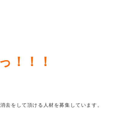
っ！！！
タ消去をして頂ける人材を募集しています。
！