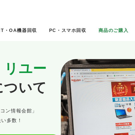
IT・OA機器回収
IT・OA機器回収
PC・スマホ回収
PC・スマホ回収
商品のご購入
商品のご購入
・リユー
について
ソコン情報会館」
扱い多数！