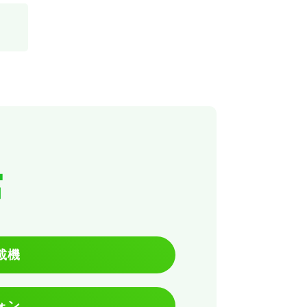
館
載機
ォン