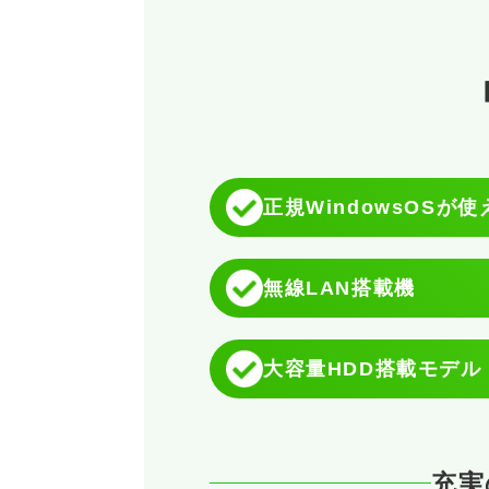
正規WindowsOSが
無線LAN搭載機
大容量HDD搭載モデル
充実