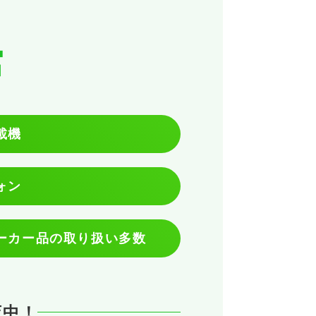
館
載機
ォン
ーカー品の取り扱い多数
店中！