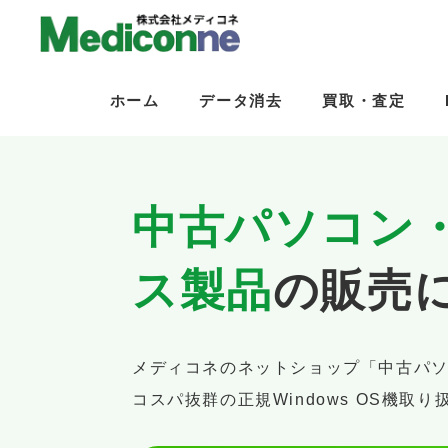
ホーム
ホーム
データ消去
データ消去
買取・査定
買取・査定
中古パソコン
ス製品
の販売
メディコネのネットショップ「中古パ
コスパ抜群の正規Windows OS機取り