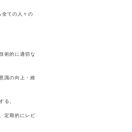
る全ての人々の
。
技術的に適切な
意識の向上・維
する。
、定期的にレビ