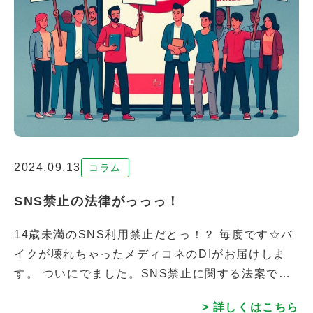
2024.09.13
コラム
SNS禁止の法律がっっっ！
14歳未満のSNS利用禁止だとっ！？ 毎度です☆バ
イクが壊れちゃったメディコネのDIがお届けしま
す。 ついにでました。SNS禁止に関する法案でご
ざいます。 【祝】なのか【悲報】なのか、人によ
> 詳しくはこちら
って違うかもしれませんが。オー […]