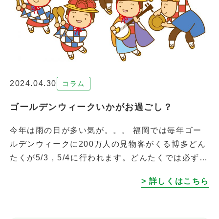
2024.04.30
コラム
ゴールデンウィークいかがお過ごし？
今年は雨の日が多い気が。。。 福岡では毎年ゴー
ルデンウィークに200万人の見物客がくる博多どん
たくが5/3，5/4に行われます。どんたくでは必ず雨
が降るといわれるくらい高確率で雨が降ります。予
> 詳しくはこちら
報を見ると今年はなんとか晴れ […]